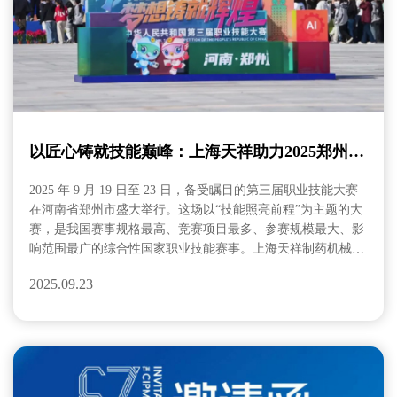
以匠心铸就技能巅峰：上海天祥助力2025郑州职
业技能大赛圆满落幕
2025 年 9 月 19 日至 23 日，备受瞩目的第三届职业技能大赛
在河南省郑州市盛大举行。这场以“技能照亮前程”为主题的大
赛，是我国赛事规格最高、竞赛项目最多、参赛规模最大、影
响范围最广的综合性国家职业技能赛事。上海天祥制药机械有
限公司携核心产品ZP35B旋转式压片机亮相赛场，以高精度、
2025.09.23
智能化的设备性能为赛事保驾护