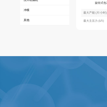
压片机辅机
旋转式包
冲模
最大产能 (片/小时)
其他
最大主压力 (kN)