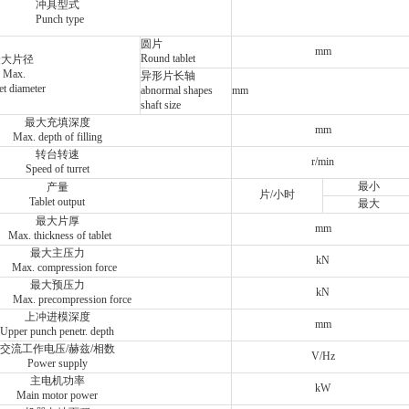
冲具型式
Punch type
圆片
mm
Round tablet
最大片径
Max.
异形片长轴
et diameter
abnormal shapes
mm
shaft size
最大充填深度
mm
Max. depth of filling
转台转速
r/min
Speed of turret
最小
产量
片/小时
Tablet output
最大
最大片厚
mm
Max. thickness of tablet
最大主压力
kN
Max. compression force
最大预压力
kN
x. precompression force
上冲进模深度
mm
Upper punch penetr. depth
交流工作电压/赫兹/相数
V/Hz
Power supply
主电机功率
kW
Main motor power