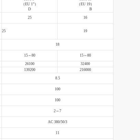
（EU 1”）
（EU 19）
D
B
25
16
25
19
18
15～80
15～80
26100
32400
139200
216000
8.5
100
100
2～7
AC 380/50/3
11