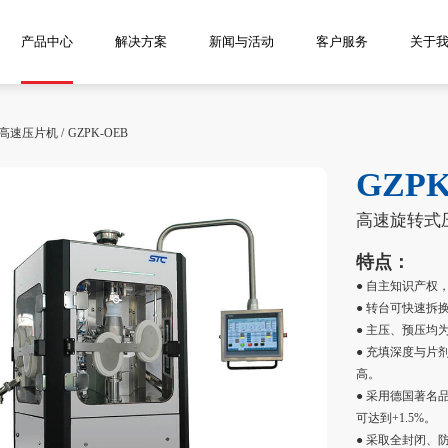
产品中心
解决方案
新闻与活动
客户服务
关于
高速压片机
/
GZPK-OEB
GZPK
高速旋转式
特点：
● 自主知识产权
● 转台可快速拆换
● 主压、预压均为
● 充填深度与
高。
● 采用德国著
可达到+1.5%。
● 采取全封闭