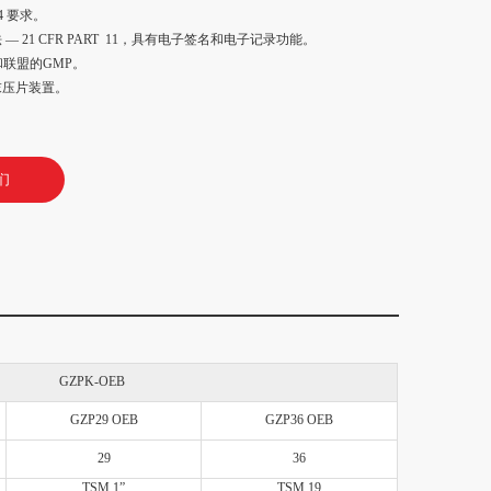
4 要求。
 — 21 CFR PART 11，具有电子签名和电子记录功能。
和联盟的GMP。
末压片装置。
们
GZPK-OEB
GZP29 OEB
GZP36 OEB
29
36
TSM 1”
TSM 19