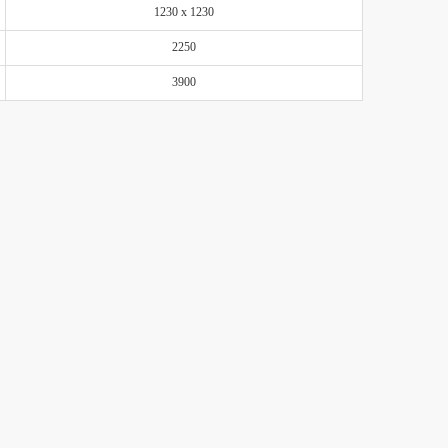
1230 x 1230
2250
3900