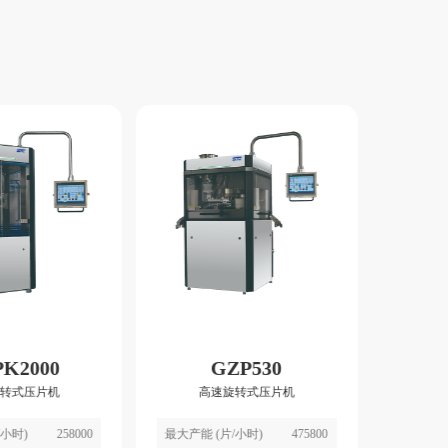
G
高
最大产能 
K2000
GZP530
最大主压力
转式压片机
高速旋转式压片机
/小时)
258000
最大产能 (片/小时)
475800