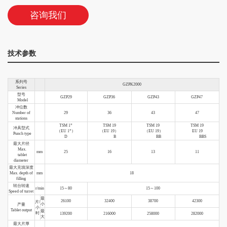
咨询我们
技术参数
系列号
GZPK2000
Series
型号
GZP29
GZP36
GZP43
GZP47
Model
冲位数
Number of
29
36
43
47
stations
TSM 1”
TSM 19
TSM 19
TSM 19
冲具型式
（EU 1”）
（EU 19）
（EU 19）
EU 19
Punch type
D
B
BB
BBS
最大片径
Max.
mm
25
16
13
11
tablet
diameter
最大充填深度
Max. depth of
mm
18
filling
转台转速
r/min
15～80
15～100
Speed of turret
最
26100
32400
38700
42300
片/
小
产量
小
Tablet output
最
时
139200
216000
258000
282000
大
最大片厚