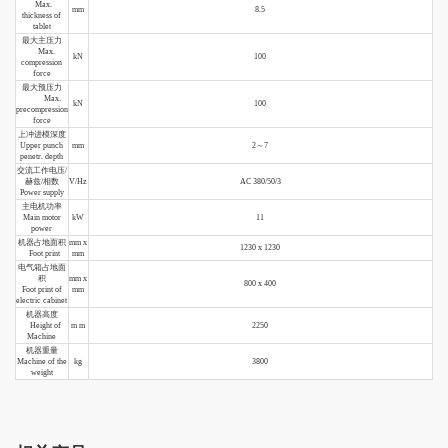
Max.
mm
8.5
thickness of
tablet
最大主压力
Max.
kN
100
compression
force
最大预压力
Max.
kN
100
precompression
force
上冲进模深度
Upper punch
mm
2～7
penetr. depth
交流工作电压/
赫兹/相数
V/Hz
AC 380/50/3
Power supply
主电机功率
Main motor
kW
11
power
机器占地面积
mm x
1230 x 1230
Foot print
mm
电气箱占地面
积
mm x
800 x 400
Foot print of
mm
electric cabinet
机器高度
Height of
m
m
2250
Machine
机器重量
Machine of the
kg
3800
weight